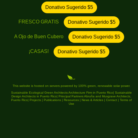
Donativo Sugerido $5
FRESCO GRATIS
Donativo Sugerido $5
A Ojo de Buen Cubero
Donativo Sugerido $5
¡CASAS!
Donativo Sugerido $5
This website is hosted on servers powered by 100% green, renewable solar power.
Sustainable Ecological Green Architects Architecture Firm in Puerto Rico
|
Sustainable
Design Architects in Puerto Rico
|
Principal Partners Abruña and Musgrave Architects,
Puerto Rico
|
Projects
|
Publications
|
Resources
|
News & Articles
|
Contact
|
Terms of
Use